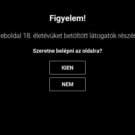
Figyelem!
az oldal működéséhez szükséges cookie-kat.
Nem köt
csolatos cookie-kat csak az Ön hozzájárulása után
eboldal 18. életévüket betöltött látogatók részér
15 000.-ft fel
Szeretne belépni az oldalra?


Kérdése van?
ingyen szállít
+36 20 800 3132
IGEN
Alatta automata 9
info@freehemp.hu
házhoz 1990.-
NEM
BD Tudástár
CBD Adagolási számológép
Blog
D shop
»
CBD izolátum
Cannado